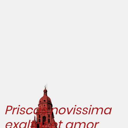
Priscas novissima
exaltat et amor