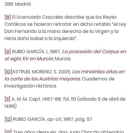
288. Madrid.
[8]
El Licenciado Cascales describe que los Reyes
Católicos se hicieron retratar en dicho retablo “el rey
Don Fernando a la mano derecha de la Virgen y la
reina doña Isabel a la izquierda”.
[9]
RUBIO GARCÍA, L. 1987,
La procesión del Corpus en
el siglo XV en Murcia.
Murcia,
[10]
ASTRUEL MORENO, S. 2005,
Los ministriles altos en
la corte de los Austrias mayores.
Cuadernos de
Investigación Histórica.
[11]
A. M. M. Capt. 1487-88, fol. 113 (sábado 5 de abril de
1488)
[12]
RUBIO GARCÍA, op-cit, 1987, pág. 57
[13]
Tres años después, don Juan Chacón obtendría