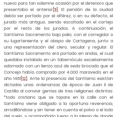
nuevo para tan solemne ocasión por el deterioro que
presentaba el anterior
[11]
. El pendón de la ciudad
debía ser portado por el alférez, o en su defecto, el
jurado más antiguo, siendo escoltado en el cortejo
por el resto de los jurados. A continuación, el
Santísimo Sacramento bajo palio, con el corregidor o
su lugarteniente y el obispo de Cartagena, junto a
una representación del clero, secular y regular. El
Santísimo Sacramento era portado en andas, el cual
quedaba instalado en un tabernáculo excelsamente
adornado con un lienzo azul de seda brocado que el
Concejo había comprado por 4.000 maravedís en el
año 1461
[12]
. Ante la presencia del Santísimo existían
dictadas unas ordenanzas de época de Juan II de
Castilla al convivir gentes de tres religiones distintas:
“todo cristiano que se topare en la calle con el
Santísimo viene obligado a la oportuna reverencia,
arrodillándose y sin tener en cuenta el polvo o el lodo
del suelo, y acompañarlo luego a la Iglesia de donde