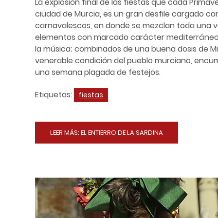
La explosión final de las fiestas que cada Primav
ciudad de Murcia, es un gran desfile cargado co
carnavalescos, en donde se mezclan toda una 
elementos con marcado carácter mediterráneo. El 
la música; combinados de una buena dosis de Mit
venerable condición del pueblo murciano, encum
una semana plagada de festejos.
Etiquetas:
fiestas
LEER MÁS: EL ENTIERRO DE LA SARDINA