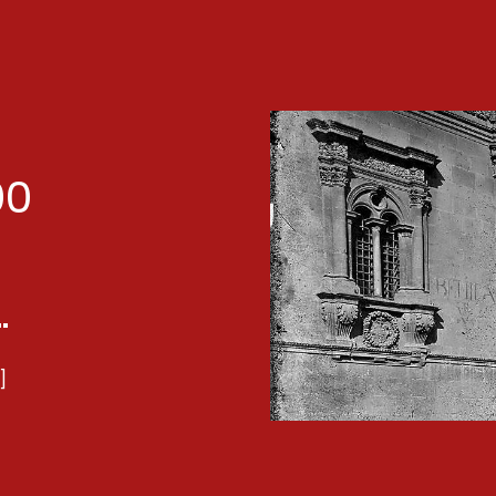
00
.
]