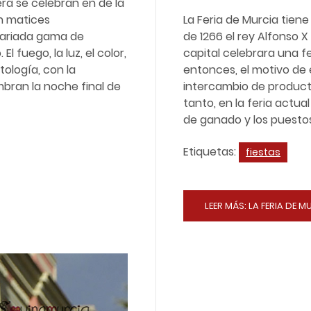
era se celebran en de la
n matices
La Feria de Murcia tiene
variada gama de
de 1266 el rey Alfonso X
fuego, la luz, el color,
capital celebrara una fe
ología, con la
entonces, el motivo de 
bran la noche final de
intercambio de product
tanto, en la feria actua
de ganado y los puestos
Etiquetas:
fiestas
LEER MÁS: LA FERIA DE M