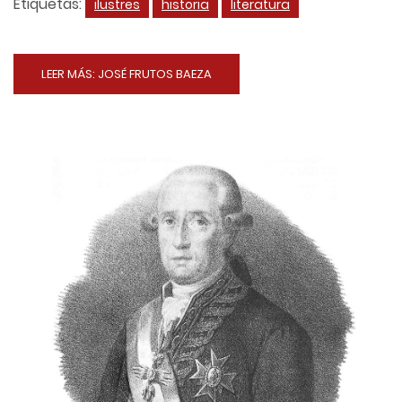
Etiquetas:
ilustres
historia
literatura
LEER MÁS: JOSÉ FRUTOS BAEZA