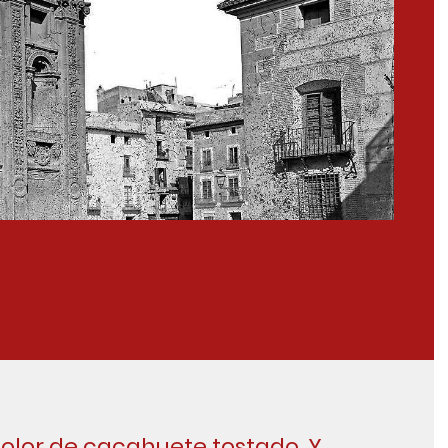
color de cacahuete tostado. Y