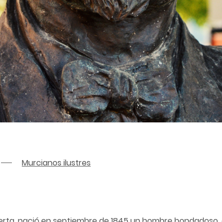
Murcianos ilustres
huerta, nació en septiembre de 1845 un hombre bondadoso,