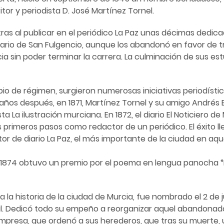
itor y periodista D. José Martínez Tornel.
tras al publicar en el periódico La Paz unas décimas dedica
rio de San Fulgencio, aunque los abandonó en favor de tra
a sin poder terminar la carrera. La culminación de sus est
bio de régimen, surgieron numerosas iniciativas periodísti
 años después, en 1871, Martínez Tornel y su amigo Andrés
a La ilustración murciana. En 1872, el diario El Noticiero de
s primeros pasos como redactor de un periódico. El éxito l
or de diario La Paz, el más importante de la ciudad en aqu
En 1874 obtuvo un premio por el poema en lengua panocha “
la historia de la ciudad de Murcia, fue nombrado el 2 de 
ipal. Dedicó todo su empeño a reorganizar aquel abandonad
 empresa, que ordenó a sus herederos, que tras su muerte,