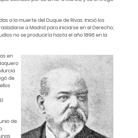
das a la muerte del Duque de Rivas. Inició los
sladarse a Madrid para iniciarse en el Derecho,
udios no se produciría hasta el año 1896 en la
cas en
 Baquero
 Murcia
legó de
ellos
El
junio de
o
 unas