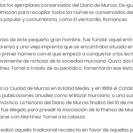
dos los ejemplares conservados del Diario de Murcia. De igu
 Almazán para recopilar todos los números conservados del 
ura popular y costumbrista, como El ventorrillo, Romances
antes de este pequeño gran hombre. fue fundar aquel ent
prensa y una vieja imprenta que se encontraba situada en 
 su primer número con el que empezó a conquistar a los lec
usivamente de noticias de la sociedad murciana. Quizá do
nez Tornel a través de su periódico, fomentaron ese éxito
s La Ciudad de Murcia en la Edad Media, y en 1889 el Cat
as publicaciones anuales como el Bazar murciano, o una su
stica. La historia del Diario de Murcia finalizó del 10 de 
1906 fue elegido para presidir la Asociación de la Prensa de
varse con Martínez Tornel a la cabeza.
 realizó aquella tradicional recolecta en favor de aquellas