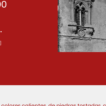
00
.
]
colores calientes, de piedras tostadas, 