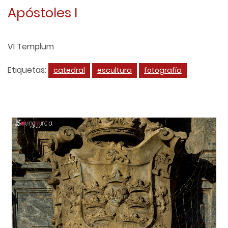
Apóstoles I
VI Templum
Etiquetas:
catedral
escultura
fotografía