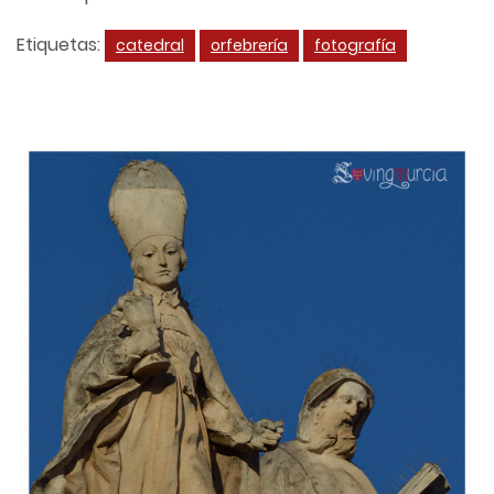
Etiquetas:
catedral
orfebrería
fotografía