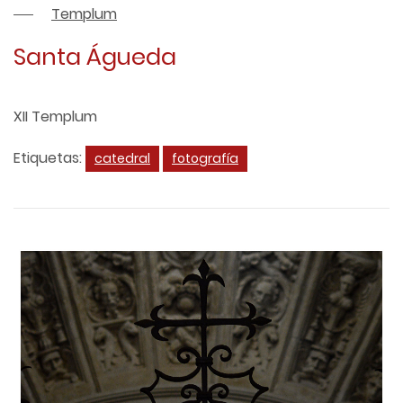
Templum
Santa Águeda
XII Templum
Etiquetas:
catedral
fotografía