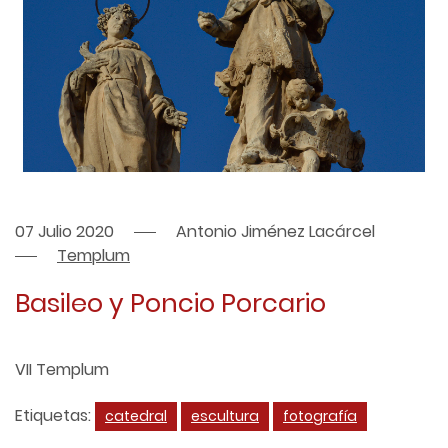
07 Julio 2020
Antonio Jiménez Lacárcel
Templum
Basileo y Poncio Porcario
VII Templum
Etiquetas:
catedral
escultura
fotografía