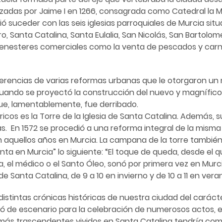
zadas por Jaime I en 1266, consagrada como Catedral la Me
ó suceder con las seis iglesias parroquiales de Murcia si
Santa Catalina, Santa Eulalia, San Nicolás, San Bartolomé 
s menesteres comerciales como la venta de pescados y carn
ferencias de varias reformas urbanas que le otorgaron un
uando se proyectó la construcción del nuevo y magnífico ed
 que, lamentablemente, fue derribado.
cos es la Torre de la Iglesia de Santa Catalina. Además, su
. En 1572 se procedió a una reforma integral de la misma 
en aquellos años en Murcia. La campana de la torre tambié
en Murcia” lo siguiente: “El toque de queda, desde el que, y
el médico o el Santo Óleo, sonó por primera vez en Murcia
e Santa Catalina, de 9 a 10 en invierno y de 10 a 11 en vera
tintas crónicas históricas de nuestra ciudad del carácte
ió de escenario para la celebración de numerosos actos, e
 más trascendentes vividos en Santa Catalina tendría como