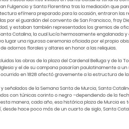
San Fulgencio y Santa Florentina tras la mediación que para 
itectura efímera preparado para la ocasión, entraron las 
das por el guardián del convento de San Francisco, fray Di
iudad, y estaban también representados los gremios de ofic
de Santa Catalina, la cual lucía hermosamente engalanada y 
uvo lugar una rigurosa ceremonia oficiada por el propio obi
 de adornos florales y altares en honor a las reliquias.
ncluidas las obras de la plaza del Cardenal Belluga y de la T
 Iglesia y el de su campana pasarían paulatinamente a un 
currido en 1828 afectó gravemente a la estructura de la To
y señalados de la Semana Santa de Murcia, Santa Catalina
os con túnicas corinto o negro –dependiendo de la fecha–
e esta manera, cada año, esa histórica plaza de Murcia es
í, desde hace poco más de un cuarto de siglo, Santa Catali