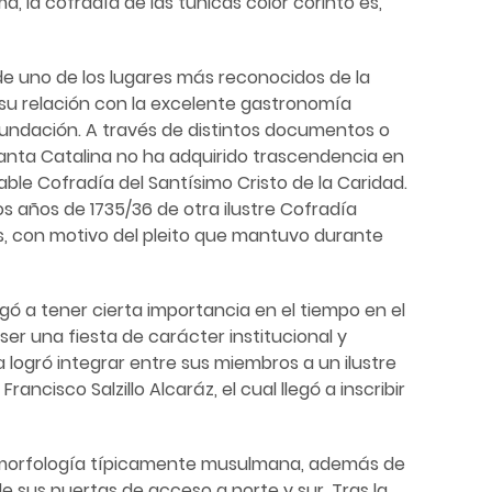
a, la cofradía de las túnicas color corinto es,
de uno de los lugares más reconocidos de la
 su relación con la excelente gastronomía
fundación. A través de distintos documentos o
de Santa Catalina no ha adquirido trascendencia en
able Cofradía del Santísimo Cristo de la Caridad.
s años de 1735/36 de otra ilustre Cofradía
os, con motivo del pleito que mantuvo durante
gó a tener cierta importancia en el tiempo en el
ser una fiesta de carácter institucional y
 logró integrar entre sus miembros a un ilustre
ncisco Salzillo Alcaráz, el cual llegó a inscribir
na morfología típicamente musulmana, además de
 sus puertas de acceso a norte y sur. Tras la