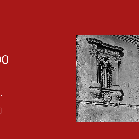
00
.
]