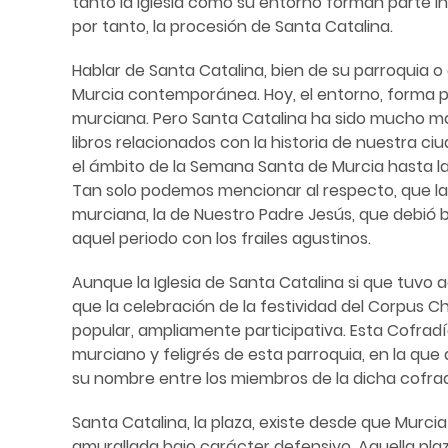
tanto la iglesia como su entorno forman parte int
por tanto, la procesión de Santa Catalina.
Hablar de Santa Catalina, bien de su parroquia 
Murcia contemporánea. Hoy, el entorno, forma pa
murciana. Pero Santa Catalina ha sido mucho má
libros relacionados con la historia de nuestra ciu
el ámbito de la Semana Santa de Murcia hasta la 
Tan solo podemos mencionar al respecto, que la i
murciana, la de Nuestro Padre Jesús, que debió 
aquel periodo con los frailes agustinos.
Aunque la Iglesia de Santa Catalina si que tuvo 
que la celebración de la festividad del Corpus Ch
popular, ampliamente participativa. Esta Cofradí
murciano y feligrés de esta parroquia, en la que a
su nombre entre los miembros de la dicha cofradí
Santa Catalina, la plaza, existe desde que Mur
amurallada bajo carácter defensivo. Aquella pla