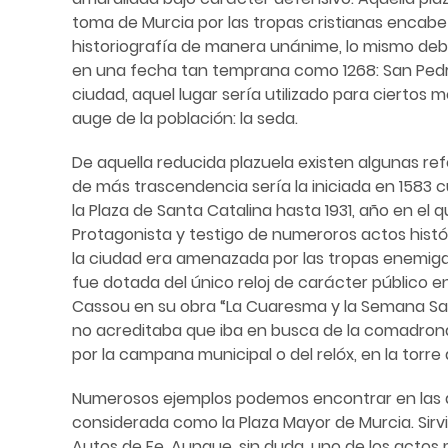
toma de Murcia por las tropas cristianas encabe
historiografía de manera unánime, lo mismo debi
en una fecha tan temprana como 1268: San Pedro, 
ciudad, aquel lugar sería utilizado para cierto
auge de la población: la seda.
De aquella reducida plazuela existen algunas re
de más trascendencia sería la iniciada en 1583 c
la Plaza de Santa Catalina hasta 1931, año en el
Protagonista y testigo de numeroros actos históri
la ciudad era amenazada por las tropas enemigas
fue dotada del único reloj de carácter público 
Cassou en su obra “La Cuaresma y la Semana Santa 
no acreditaba que iba en busca de la comadrona, 
por la campana municipal o del relóx, en la torre d
Numerosos ejemplos podemos encontrar en las dis
considerada como la Plaza Mayor de Murcia. Sirv
Autos de Fe. Aunque, sin duda, uno de los actos