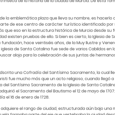
rínseca de la historia de la ciudad de Murcia. De esta form
o de la emblemática plaza que lleva su nombre, es hacerlo 
rte de ese centro de carácter turístico identificado por
s que eso en la estructura histórica de Murcia desde su 
dad existen pruebas de ello. Si bien es cierto, la Iglesia 
fundación, hace veintiséis años, de la Muy Ilustre y Vener
glesia de Santa Catalina fue sede de varios Cabildos en lo
buscar alojo para la celebración de sus juntas de herman
adscrita una Cofradía del Santísimo Sacramento, la cual lle
risti fue mucho más que un acto religioso, cuando llegó a 
a del Santísimo Sacramento de la Iglesia de Santa Catalina
dquirió el Sacramento del Bautismo el 12 de mayo de 1707: Fra
a el 16 de enero de 1728.
cia adquiere el rango de ciudad, estructurada aún bajo u
zuela formaba parte del eje que vertebraba la ciudad desde