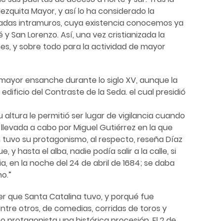
zquita Mayor, y así lo ha considerado la
tuadas intramuros, cuya existencia conocemos ya
y San Lorenzo. Así, una vez cristianizada la
es, y sobre todo para la actividad de mayor
 mayor ensanche durante lo siglo XV, aunque la
ificio del Contraste de la Seda. el cual presidió
 altura le permitió ser lugar de vigilancia cuando
llevada a cabo por Miguel Gutiérrez en la que
n tuvo su protagonismo, al respecto, reseña Díaz
 hasta el alba, nadie podía salir a la calle, si
, en la noche del 24 de abril de 1684; se daba
no.”
r que Santa Catalina tuvo, y porqué fue
ntre otros, de comedias, corridas de toros y
 protagonista una histórica procesión. El 2 de