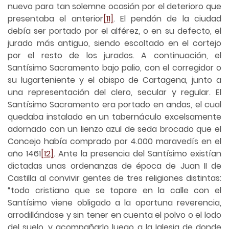
nuevo para tan solemne ocasión por el deterioro que
presentaba el anterior
[11]
. El pendón de la ciudad
debía ser portado por el alférez, o en su defecto, el
jurado más antiguo, siendo escoltado en el cortejo
por el resto de los jurados. A continuación, el
Santísimo Sacramento bajo palio, con el corregidor o
su lugarteniente y el obispo de Cartagena, junto a
una representación del clero, secular y regular. El
Santísimo Sacramento era portado en andas, el cual
quedaba instalado en un tabernáculo excelsamente
adornado con un lienzo azul de seda brocado que el
Concejo había comprado por 4.000 maravedís en el
año 1461
[12]
. Ante la presencia del Santísimo existían
dictadas unas ordenanzas de época de Juan II de
Castilla al convivir gentes de tres religiones distintas:
“todo cristiano que se topare en la calle con el
Santísimo viene obligado a la oportuna reverencia,
arrodillándose y sin tener en cuenta el polvo o el lodo
del suelo, y acompañarlo luego a la Iglesia de donde