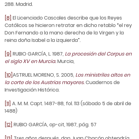
288. Madrid.
[8]
El Licenciado Cascales describe que los Reyes
Católicos se hicieron retratar en dicho retablo “el rey
Don Fernando a la mano derecha de la Virgen y la
reina doña Isabel a la izquierda”.
[9]
RUBIO GARCÍA, L. 1987,
La procesión del Corpus en
el siglo XV en Murcia.
Murcia,
[10]
ASTRUEL MORENO, S. 2005,
Los ministriles altos en
la corte de los Austrias mayores.
Cuadernos de
Investigación Histórica.
[11]
A. M. M. Capt. 1487-88, fol. 113 (sábado 5 de abril de
1488)
[12]
RUBIO GARCÍA, op-cit, 1987, pág. 57
[13]
Tres años después, don Juan Chacón obtendría