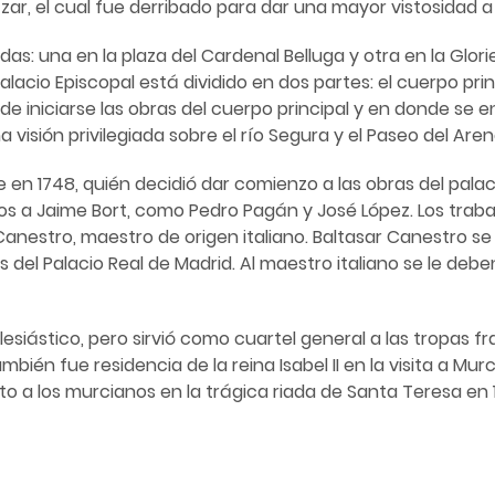
ar, el cual fue derribado para dar una mayor vistosidad a 
: una en la plaza del Cardenal Belluga y otra en la Gloriet
acio Episcopal está dividido en dos partes: el cuerpo princi
de iniciarse las obras del cuerpo principal y en donde se
a visión privilegiada sobre el río Segura y el Paseo del Aren
 1748, quién decidió dar comienzo a las obras del palacio
os a Jaime Bort, como Pedro Pagán y José López. Los trabaj
r Canestro, maestro de origen italiano. Baltasar Canestro
el Palacio Real de Madrid. Al maestro italiano se le deben l
clesiástico, pero sirvió como cuartel general a las tropas 
ién fue residencia de la reina Isabel II en la visita a Mur
to a los murcianos en la trágica riada de Santa Teresa en 