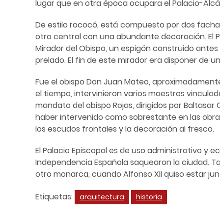
lugar que en otra época ocupara el Palacio-Alcáz
De estilo rococó, está compuesto por dos fachadas
otro central con una abundante decoración. El Pal
Mirador del Obispo, un espigón construido antes 
prelado. El fin de este mirador era disponer de un
Fue el obispo Don Juan Mateo, aproximadamente en
el tiempo, intervinieron varios maestros vinculad
mandato del obispo Rojas, dirigidos por Baltasa
haber intervenido como sobrestante en las obras d
los escudos frontales y la decoración al fresco.
El Palacio Episcopal es de uso administrativo y e
Independencia Española saquearon la ciudad. Tamb
otro monarca, cuando Alfonso XII quiso estar jun
Etiquetas:
arquitectura
historia