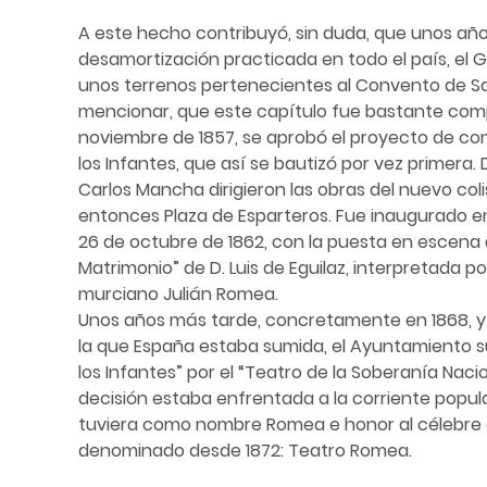
A este hecho contribuyó, sin duda, que unos año
desamortización practicada en todo el país, el 
unos terrenos pertenecientes al Convento de S
mencionar, que este capítulo fue bastante compl
noviembre de 1857, se aprobó el proyecto de co
los Infantes, que así se bautizó por vez primera.
Carlos Mancha dirigieron las obras del nuevo coli
entonces Plaza de Esparteros. Fue inaugurado en p
26 de octubre de 1862, con la puesta en escena d
Matrimonio” de D. Luis de Eguilaz, interpretada po
murciano Julián Romea.
Unos años más tarde, concretamente en 1868, y d
la que España estaba sumida, el Ayuntamiento s
los Infantes” por el “Teatro de la Soberanía Naci
decisión estaba enfrentada a la corriente popul
tuviera como nombre Romea e honor al célebre a
denominado desde 1872: Teatro Romea.