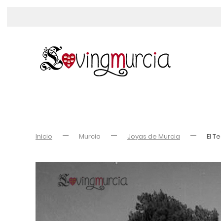
Inicio
Murcia
Joyas de Murcia
El T