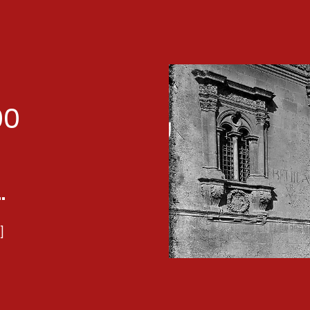
00
.
]