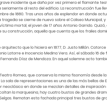
rave incidente que daña por vez primera el flamante teatr
eriamente al resto del edificio. La reconstrucción fue lle
bre de 1880. Tras unos años de esplendor en donde actua
a tragedia se cierne de nuevo sobre el Coliseo Municipal, y e
tima mortal, el joven de 17 años Antonio Garrido. Quizá, d
e su construcción, aquella que cuenta que los frailes domi
arquitecto que lo hiciera en 1877, D. Justo Millán. Catorce
onio Latorre e Inocencio Medina Vera. Así, el sábado 16 de
Fernando Díaz de Mendoza. En aquel solemne acto también
 Teatro Romea, que conserva la misma fisonomía desde la 
 La sala de representaciones es una de las más bellas de
r neoclásico en donde se mezclan detalles de inspiración 
scoltan la marquesina, hay cuatro bustos de grandes dra
 Selgas. Rematan esta fachada principal tres bustos de g