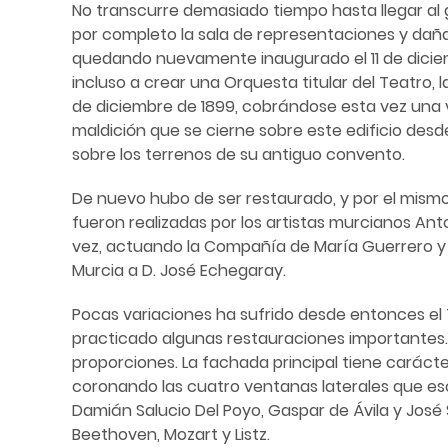
No transcurre demasiado tiempo hasta llegar al g
por completo la sala de representaciones y daña s
quedando nuevamente inaugurado el 11 de diciem
incluso a crear una Orquesta titular del Teatro, l
de diciembre de 1899, cobrándose esta vez una víc
maldición que se cierne sobre este edificio desd
sobre los terrenos de su antiguo convento.
De nuevo hubo de ser restaurado, y por el mismo 
fueron realizadas por los artistas murcianos Ant
vez, actuando la Compañía de María Guerrero y 
Murcia a D. José Echegaray.
Pocas variaciones ha sufrido desde entonces el
practicado algunas restauraciones importantes.
proporciones. La fachada principal tiene carácte
coronando las cuatro ventanas laterales que e
Damián Salucio Del Poyo, Gaspar de Ávila y José
Beethoven, Mozart y Listz.