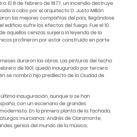
o. El 8 de febrero de 1877, un incendio destruye
vada a cabo por el arquitecto D. Justo Millán
ron las mejores compañías del país, llegándose
l edificio sufre los efectos del fuego. Fue el 10
e aquellas cenizas surjiera la leyenda de la
nicos profirieron por estar construido en parte
 meses duraron las obras. Las pinturas del techo
 febrero de 1901, quedó inaugurado por tercera
 se nombró hijo predilecto de la Ciudad de
última inauguración, aunque si se han
 España, con un escenario de grandes
modernista. En la primera planta de la fachada,
maturgos murcianos: Andrés de Claramonte,
randes genios del mundo de la música;