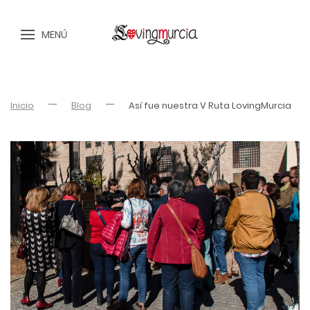
MENÚ
Inicio
Blog
Así fue nuestra V Ruta LovingMurcia